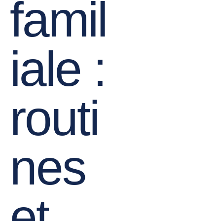
famil
iale :
routi
nes
et