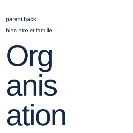
parent hack
bien etre et famille
Org
anis
ation