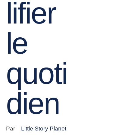
lifier
le
quoti
dien
Par
Little Story Planet