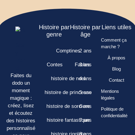
Histoire par
Histoire par
Liens utiles
genre
âge
Comment ça
marche ?
Comptines
2 ans
À propos
Contes
Fables
3 ans
Blog
Faites du
histoire de noel
4 ans
Contact
dodo un
moment
Mentions
histoire de princesse
5 ans
magique :
légales
créez, lisez
histoire de sorciere
6 ans
Politique de
et écoutez
confidentialité
histoire fantastique
7 ans
des histoires
personnalisé
histoire rigolote
8 ans