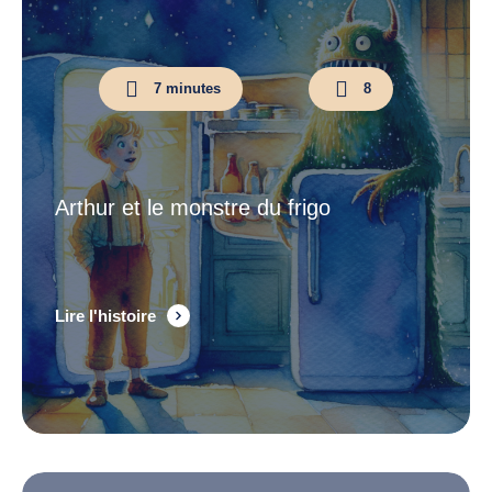
histoire fantastique
histoire rigolote
7 minutes
8
histoire de sorciere
2 ans
3 ans
4 ans
5 ans
6 ans
7 ans
8 ans
9 ans
10 ans
Arthur et le monstre du frigo
Lire l'histoire