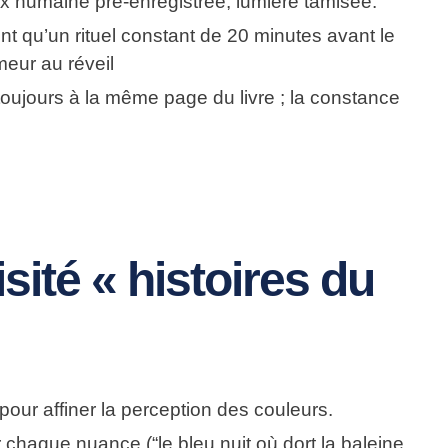
oix humaine pré-enregistrée, lumière tamisée.
nt qu’un rituel constant de 20 minutes avant le
eur au réveil
oujours à la même page du livre ; la constance
sité « histoires du
our affiner la perception des couleurs.
 chaque nuance (“le bleu nuit où dort la baleine,