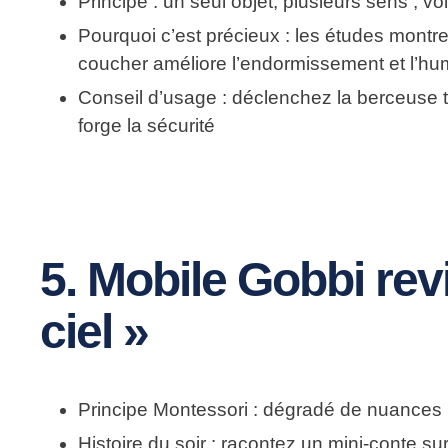
Principe
: un seul objet, plusieurs sens ; v
Pourquoi c’est précieux
: les études montre
coucher améliore l’endormissement et l’hum
Conseil d’usage
: déclenchez la berceuse t
forge la sécurité
5. Mobile Gobbi revi
ciel »
Principe Montessori
: dégradé de nuances p
Histoire du soir
: racontez un mini-conte sur