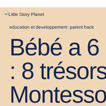
education et developpement
parent hack
Bébé a 6
: 8 trésor
Montesso