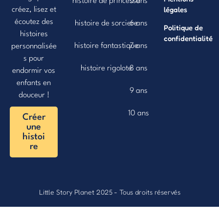
histoire de princesse
5 ans
légales
créez, lisez et
écoutez des
histoire de sorciere
6 ans
Politique de
histoires
confidentialité
histoire fantastique
7 ans
personnalisée
s pour
histoire rigolote
8 ans
endormir vos
enfants en
9 ans
douceur !
10 ans
Créer
une
histoi
re
Little Story Planet
2025 - Tous droits réservés