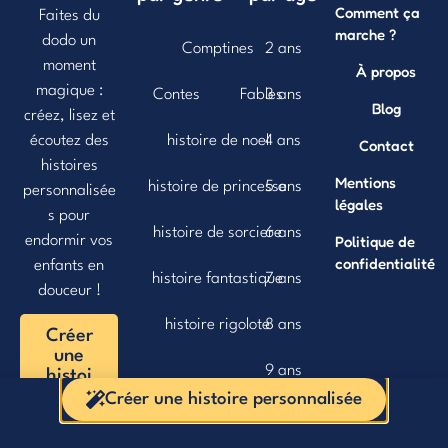
Comment ça
Faites du
marche ?
dodo un
Comptines
2 ans
moment
À propos
magique :
Contes
Fables
3 ans
Blog
créez, lisez et
histoire de noel
4 ans
écoutez des
Contact
histoires
Mentions
histoire de princesse
5 ans
personnalisée
légales
s pour
histoire de sorciere
6 ans
Politique de
endormir vos
confidentialité
enfants en
histoire fantastique
7 ans
douceur !
histoire rigolote
8 ans
Créer
une
9 ans
histoi
re
Créer une histoire personnalisée
10 ans