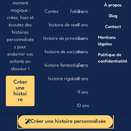
moment
À propos
magique :
Contes
Fables
3 ans
Blog
créez, lisez et
histoire de noel
4 ans
écoutez des
Contact
histoires
Mentions
histoire de princesse
5 ans
personnalisée
légales
s pour
histoire de sorciere
6 ans
Politique de
endormir vos
confidentialité
enfants en
histoire fantastique
7 ans
douceur !
histoire rigolote
8 ans
Créer
une
9 ans
histoi
re
10 ans
Créer une histoire personnalisée
Little Story Planet
2025 - Tous droits réservés