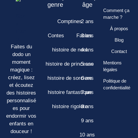
genre
âge
Comment ça
marche ?
Comptines
2 ans
À propos
Contes
Fables
3 ans
Blog
Faites du
histoire de noel
4 ans
Contact
dodo un
moment
Mentions
histoire de princesse
5 ans
magique :
légales
créez, lisez
histoire de sorciere
6 ans
Politique de
et écoutez
confidentialité
histoire fantastique
7 ans
des histoires
personnalisé
histoire rigolote
8 ans
es pour
endormir vos
9 ans
enfants en
douceur !
10 ans