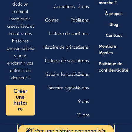
marche ?
dodo un
Comptines
2 ans
moment
À propos
magique :
Contes
Fables
3 ans
Blog
créez, lisez et
histoire de noel
4 ans
écoutez des
Contact
histoires
Mentions
histoire de princesse
5 ans
personnalisée
légales
s pour
histoire de sorciere
6 ans
Politique de
endormir vos
confidentialité
enfants en
histoire fantastique
7 ans
douceur !
histoire rigolote
8 ans
Créer
une
9 ans
histoi
re
10 ans
Créer une histoire personnalisée