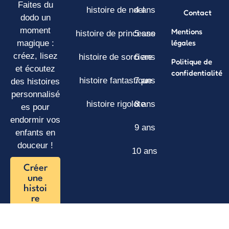
Faites du
histoire de noel
4 ans
Contact
dodo un
moment
Mentions
histoire de princesse
5 ans
légales
magique :
créez, lisez
histoire de sorciere
6 ans
Politique de
et écoutez
confidentialité
histoire fantastique
7 ans
des histoires
personnalisé
histoire rigolote
8 ans
es pour
endormir vos
9 ans
enfants en
douceur !
10 ans
Créer
une
histoi
re