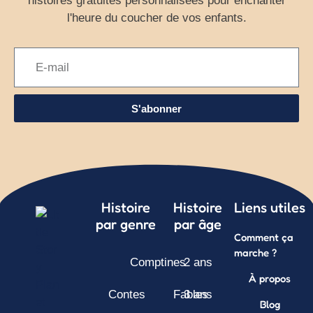
histoires gratuites personnalisées pour enchanter
l'heure du coucher de vos enfants.
S'abonner
Histoire
Histoire
Liens utiles
par genre
par âge
Comment ça
marche ?
Comptines
2 ans
À propos
Contes
Fables
3 ans
Blog